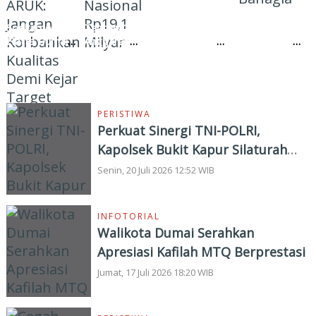
Proyek Jalan
Pemko Dumai
98 Ribu
Keputusan
Soekarno-
Tancap Gas,
Kendaraan
Walikota
Hatta Dumai
Anggaran
Menunggak
Dumai Luar
Rp32 Miliar,
Perbaikan
Pajak di Kota
Biasa,
ARUK: Jangan
Jalan Nasional
Dumai
Pedagang
Korbankan
Rp19,1 Milyar
Kaki Lima
Kualitas Demi
Bahagia
Kejar Target
PERISTIWA
Perkuat Sinergi TNI-POLRI,
Kapolsek Bukit Kapur Silaturahmi
ke Satrad 104/Dumai
Senin, 20 Juli 2026 12:52 WIB
INFOTORIAL
Walikota Dumai Serahkan
Apresiasi Kafilah MTQ Berprestasi
Jumat, 17 Juli 2026 18:20 WIB