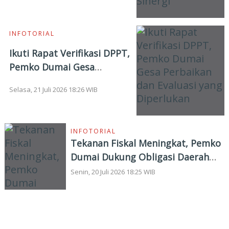
INFOTORIAL
Ikuti Rapat Verifikasi DPPT,
Pemko Dumai Gesa
Perbaikan dan Evaluasi yang
Selasa, 21 Juli 2026 18:26 WIB
Diperlukan
INFOTORIAL
Tekanan Fiskal Meningkat, Pemko
Dumai Dukung Obligasi Daerah
Solusi Pembiayaan Pembangunan
Senin, 20 Juli 2026 18:25 WIB
SOSOK