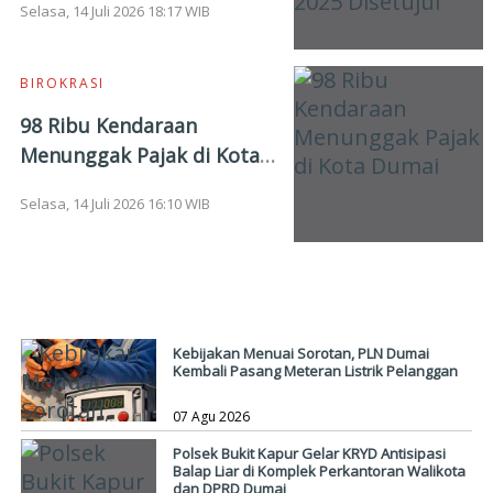
Selasa, 14 Juli 2026 18:17 WIB
Dumai TA 2025 Disetujui
BIROKRASI
98 Ribu Kendaraan
Menunggak Pajak di Kota
Dumai
Selasa, 14 Juli 2026 16:10 WIB
LINGKUNGAN
Kebijakan Menuai Sorotan, PLN Dumai
Kembali Pasang Meteran Listrik Pelanggan
07 Agu 2026
Polsek Bukit Kapur Gelar KRYD Antisipasi
Balap Liar di Komplek Perkantoran Walikota
dan DPRD Dumai