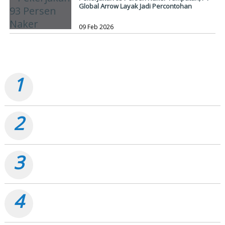
Global Arrow Layak Jadi Percontohan
09 Feb 2026
TERPOPULER
1
Pemko Dumai Tancap Gas, Anggaran Perbaikan Jalan
Nasional Rp19,1 Milyar
2
Dumai Semarak Merdeka 2026, Pesta Rakyat Terbesar
Sebulan Penuh
3
Proyek Jalan Soekarno-Hatta Dumai Rp32 Miliar, ARUK:
Jangan Korbankan Kualitas Demi Kejar Target
4
Tak Hanya Jaga Energi, Pertamina Dumai Juga Jaga
Senyum Anak Yatim