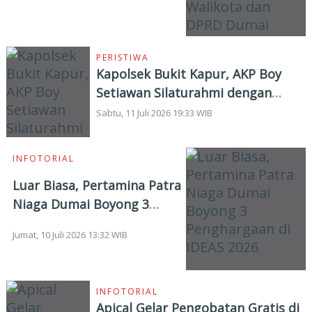
Walikota dan DPRD Dumai
PERISTIWA
Kapolsek Bukit Kapur, AKP Boy
Setiawan Silaturahmi dengan
Lembaga Adat Melayu
Sabtu, 11 Juli 2026 19:33 WIB
INFOTORIAL
Luar Biasa, Pertamina Patra
Niaga Dumai Boyong 3
Penghargaan di IDEAS 2026
Jumat, 10 Juli 2026 13:32 WIB
INFOTORIAL
Apical Gelar Pengobatan Gratis di