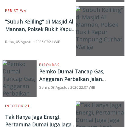
PERISTIWA
"Subuh Keliling" di Masjid Al
Mannan, Polsek Bukit Kapur
Tampung Curhat Warga
Rabu, 05 Agustus 2026 07:21 WIB
BIROKRASI
Pemko Dumai Tancap Gas,
Anggaran Perbaikan Jalan
Nasional Rp19,1 Milyar
Senin, 03 Agustus 2026 22:07 WIB
INFOTORIAL
Tak Hanya Jaga Energi,
Pertamina Dumai Juga Jaga