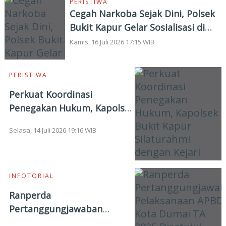
PERISTIWA
Cegah Narkoba Sejak Dini, Polsek
Bukit Kapur Gelar Sosialisasi di
SMPN 17 Dumai
Kamis, 16 Juli 2026 17:15 WIB
PERISTIWA
Perkuat Koordinasi
Penegakan Hukum, Kapolsek
Bukit Kapur Silaturahmi
Selasa, 14 Juli 2026 19:16 WIB
dengan Kejari Dumai
INFOTORIAL
Ranperda
Pertanggungjawaban
Pelaksanaan APBD Kota