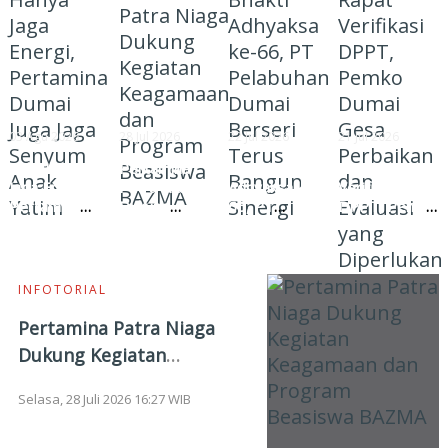
03 Agu 2026
28 Jul 2026
22 Jul 2026
21 Jul 2026
Tak Hanya
Pertamina
Hari Bhakti
Ikuti Rapat
Jaga Energi,
Patra Niaga
Adhyaksa ke-
Verifikasi
Pertamina
Dukung
66, PT
DPPT, Pemko
Dumai Juga
Kegiatan
Pelabuhan
Dumai Gesa
Jaga Senyum
Keagamaan
Dumai Berseri
Perbaikan dan
Anak Yatim
dan Program
Terus Bangun
Evaluasi yang
Beasiswa
Sinergi
Diperlukan
INFOTORIAL
BAZMA
Pertamina Patra Niaga
Dukung Kegiatan
Keagamaan dan Program
Selasa, 28 Juli 2026 16:27 WIB
Beasiswa BAZMA