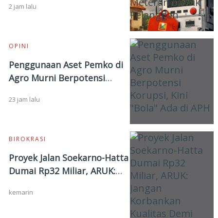
2 jam lalu
OPINI
Penggunaan Aset Pemko di
Agro Murni Berpotensi
Korupsi, Kini "Bola" Ada di
23 jam lalu
APH
BIROKRASI
Proyek Jalan Soekarno-Hatta
Dumai Rp32 Miliar, ARUK:
Jangan Korbankan Kualitas
kemarin
Demi Kejar Target