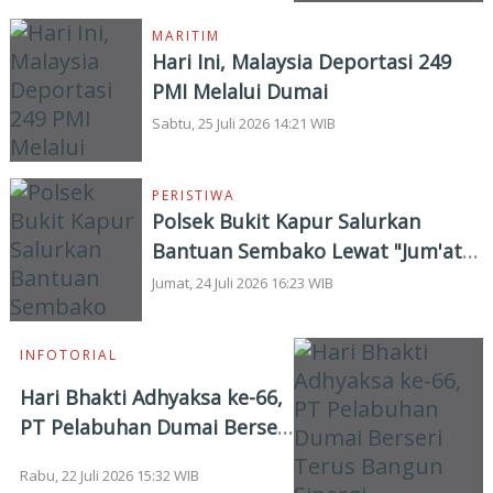
MARITIM
Hari Ini, Malaysia Deportasi 249
PMI Melalui Dumai
Sabtu, 25 Juli 2026 14:21 WIB
PERISTIWA
Polsek Bukit Kapur Salurkan
Bantuan Sembako Lewat "Jum'at
Berkah"
Jumat, 24 Juli 2026 16:23 WIB
INFOTORIAL
Hari Bhakti Adhyaksa ke-66,
PT Pelabuhan Dumai Berseri
Terus Bangun Sinergi
Rabu, 22 Juli 2026 15:32 WIB