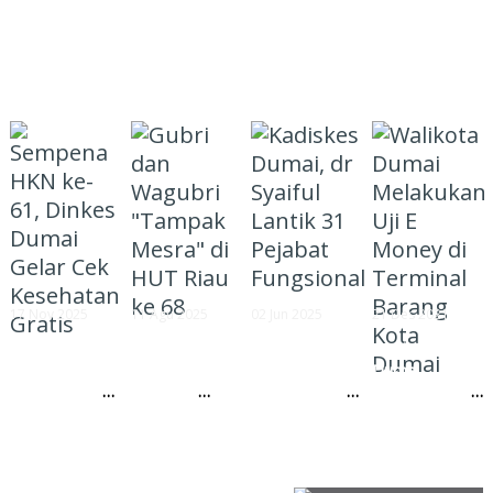
FOTO
17 Nov 2025
11 Agu 2025
02 Jun 2025
21 Des 2021
Sempena HKN
Gubri dan
Kadiskes
Walikota
ke-61, Dinkes
Wagubri
Dumai, dr
Dumai
Dumai Gelar
"Tampak
Syaiful Lantik
Melakukan Uji
Cek
Mesra" di
31 Pejabat
E Money di
Kesehatan
HUT Riau ke
Fungsional
Terminal
Gratis
68
Barang Kota
Dumai