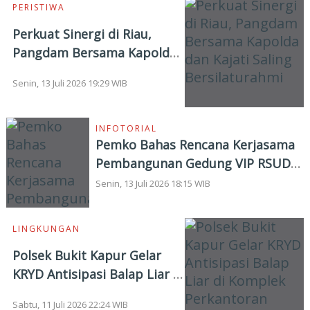
PERISTIWA
Perkuat Sinergi di Riau,
Pangdam Bersama Kapolda
dan Kajati Saling
Senin, 13 Juli 2026 19:29 WIB
Bersilaturahmi
INFOTORIAL
Pemko Bahas Rencana Kerjasama
Pembangunan Gedung VIP RSUD
Dumai
Senin, 13 Juli 2026 18:15 WIB
LINGKUNGAN
Polsek Bukit Kapur Gelar
KRYD Antisipasi Balap Liar di
Komplek Perkantoran
Sabtu, 11 Juli 2026 22:24 WIB